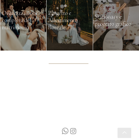
Organizzazione
Progetto e
Stationary e
completa del
Allestimento
progetto grafico
matrimonio
floreale
344 032 3889
Via Lombardia 4/B Vizzolo Predabissi, Milano
info@valentinacortese.it