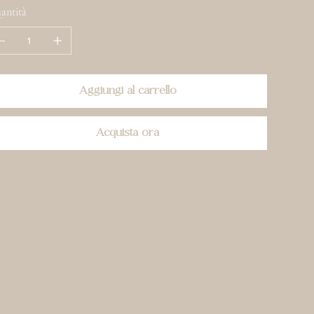
antità
Aggiungi al carrello
Acquista ora