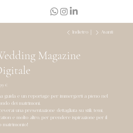
Indietro
Avanti
edding Magazine
igitale
zzo
,99 €
a guida e un reportage per immergerti a pieno nel
ndo dei matrimoni.
ceverai una presentazione dettagliata su stili, temi,
cation e molto altro, per prendere ispirazione per il
o matrimonio!